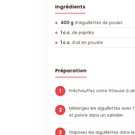
Ingrédients
400 g
d’aiguillettes de poulet
1 c.c.
de paprika
1 c.c.
d’ail en poudre
Préparation
1
Préchauffez votre friteuse à a
Mélangez les aiguillettes avec l’h
2
et poivre dans un saladier.
3
Disposez les aiguillettes dans le