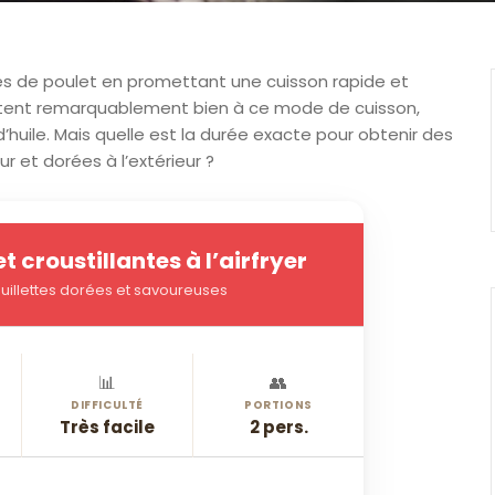
ettes de poulet en promettant une cuisson rapide et
rêtent remarquablement bien à ce mode de cuisson,
 d’huile. Mais quelle est la durée exacte pour obtenir des
ur et dorées à l’extérieur ?
t croustillantes à l’airfryer
guillettes dorées et savoureuses
📊
👥
DIFFICULTÉ
PORTIONS
Très facile
2 pers.