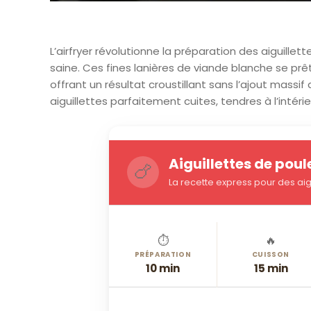
L’airfryer révolutionne la préparation des aiguill
saine. Ces fines lanières de viande blanche se p
offrant un résultat croustillant sans l’ajout massif
aiguillettes parfaitement cuites, tendres à l’intérie
Aiguillettes de poule
🍗
La recette express pour des ai
⏱️
🔥
PRÉPARATION
CUISSON
10 min
15 min