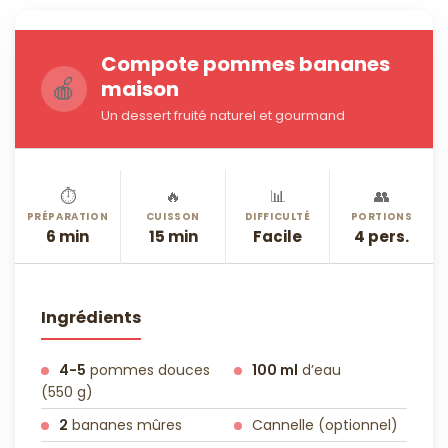
Compote pommes bananes
🍎
maison
Un dessert fruité naturel et gourmand
⏱️
🔥
📊
👥
PRÉPARATION
CUISSON
DIFFICULTÉ
PORTIONS
6 min
15 min
Facile
4 pers.
Ingrédients
4-5
pommes douces
100 ml
d’eau
(550 g)
2
bananes mûres
Cannelle (optionnel)