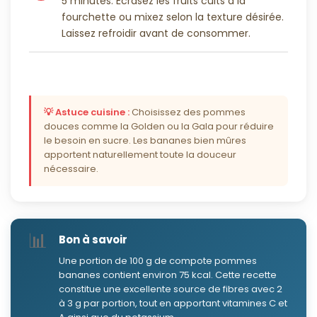
5 minutes. Écrasez les fruits cuits à la
fourchette ou mixez selon la texture désirée.
Laissez refroidir avant de consommer.
💡 Astuce cuisine :
Choisissez des pommes
douces comme la Golden ou la Gala pour réduire
le besoin en sucre. Les bananes bien mûres
apportent naturellement toute la douceur
nécessaire.
📊
Bon à savoir
Une portion de 100 g de compote pommes
bananes contient environ 75 kcal. Cette recette
constitue une excellente source de fibres avec 2
à 3 g par portion, tout en apportant vitamines C et