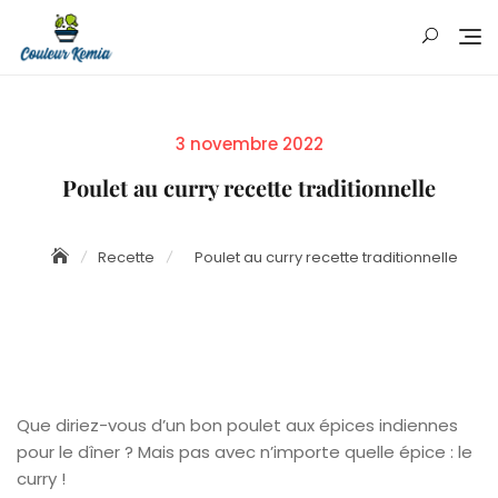
Skip
to
content
Posted
3 novembre 2022
on
Poulet au curry recette traditionnelle
Recette
Poulet au curry recette traditionnelle
Que diriez-vous d’un bon poulet aux épices indiennes
pour le dîner ? Mais pas avec n’importe quelle épice : le
curry !