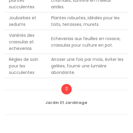
plantes
charnues, survivre en milieux
succulentes
arides.
Joubarbes et
Plantes robustes, idéales pour les
sedums
toits, terrasses, murets.
Variétés des
Echeverias aux feuilles en rosace,
crassulas et
crassulas pour culture en pot.
echeverias
Règles de soin
Arroser une fois par mois, éviter les
pour les
gelées, fournir une lumière
succulentes
abondante.
Categories
Jardin Et Jardinage