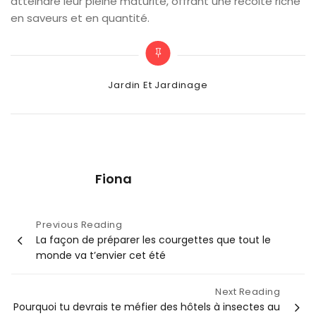
atteindre leur pleine maturité, offrant une récolte riche
en saveurs et en quantité.
Categories
Jardin Et Jardinage
Fiona
Navigation
Previous Reading
La façon de préparer les courgettes que tout le
de
monde va t’envier cet été
l’article
Next Reading
Pourquoi tu devrais te méfier des hôtels à insectes au