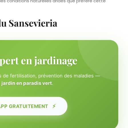
les conditions naturelles arides que préfère cette
du Sansevieria
pert en jardinage
 de fertilisation, prévention des maladies —
jardin en paradis vert
.
⚡
APP GRATUITEMENT