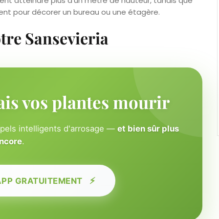
vent atteindre plus d’un mètre de hauteur, tandis que
ent pour décorer un bureau ou une étagère.
otre Sansevieria
ais vos plantes mourir
ppels intelligents d'arrosage —
et bien sûr plus
ncore
.
⚡
APP GRATUITEMENT