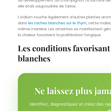
au développement du champignon. La surface des 
elle était saupoudrée de farine.
L’oïdium touche également d’autres plantes arom
dans
les taches blanches sur le thym
, cette mala
même manière. Les atteintes se manifestent géné
la chaleur favorisent la prolifération fongique.
Les conditions favorisant
blanches
Ne laissez plus jam
Identifiez, diagnostiquez et créez des ra
e