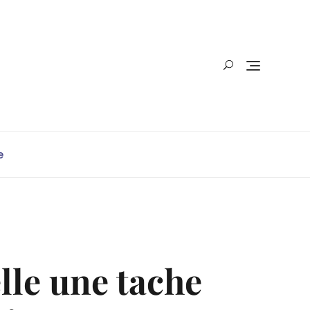
e
lle une tache