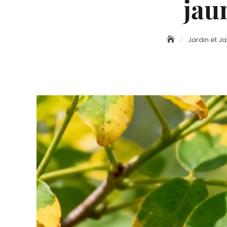
jau
Jardin et J