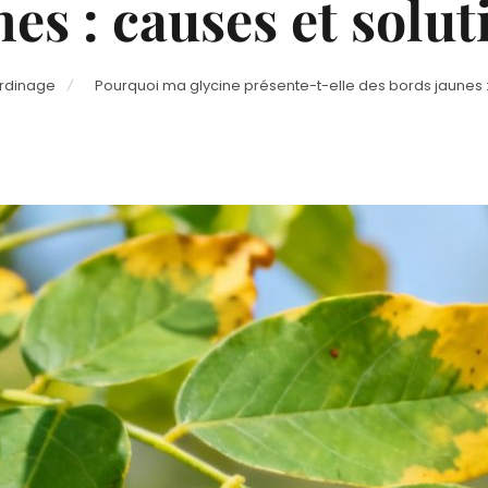
nes : causes et solut
ardinage
Pourquoi ma glycine présente-t-elle des bords jaunes :