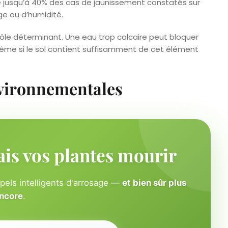
e jusqu’à 40% des cas de jaunissement constatés sur
ge ou d’humidité.
rôle déterminant. Une eau trop calcaire peut bloquer
 même si le sol contient suffisamment de cet élément
nvironnementales
ais vos plantes mourir
ppels intelligents d'arrosage —
et bien sûr plus
ncore
.