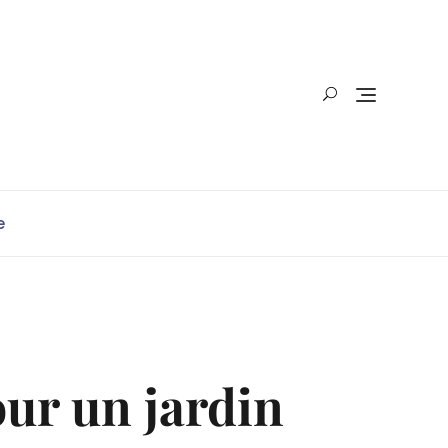
e
our un jardin