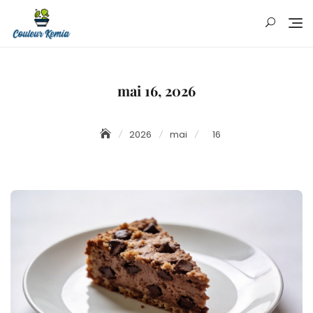
Skip
to
content
mai 16, 2026
2026
mai
16