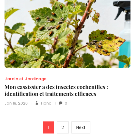
Jardin et Jardinage
Mon cassissier a des insectes cochenilles :
identification et traitements efficaces
Jan 18, 2026
Fiona
0
Pagination
Page
Page
Next
1
2
Next
des
page