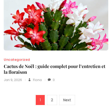
Uncategorized
Cactus de Noël : guide complet pour l’entretien et
la floraison
Jan 9, 2026
Fiona
0
Pagination
Page
Page
Next
1
2
Next
des
page
publications