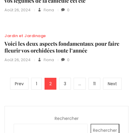
vos légumes de la canicule cet été
Août 26, 2024
Fiona
0
Jardin et Jardinage
Voici les deux aspects fondamentaux pour faire
fleurir vos orchidées toute l’année
Août 26, 2024
Fiona
0
Pagination
Previous
Page
Page
Page
Page
Next
Prev
1
2
3
…
11
Next
des
page
page
publications
Rechercher
Rechercher