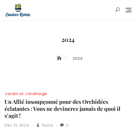
Skip
to
content
2024
2024
Jardin et Jardinage
Un Allié insoupçonné pour des Orchidées
éclatantes : Vous ne devinerez jamais de quoi il
s’agit !
Déc 31, 2024
Fiona
0