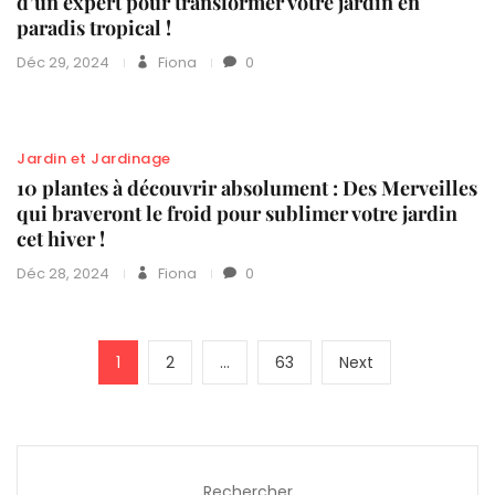
d’un expert pour transformer votre jardin en
paradis tropical !
Déc 29, 2024
Fiona
0
Jardin et Jardinage
10 plantes à découvrir absolument : Des Merveilles
qui braveront le froid pour sublimer votre jardin
cet hiver !
Déc 28, 2024
Fiona
0
Pagination
Page
Page
Page
Next
1
2
…
63
Next
des
page
publications
Rechercher