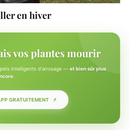
ller en hiver
ais vos plantes mourir
ppels intelligents d'arrosage —
et bien sûr plus
ncore
.
⚡
APP GRATUITEMENT