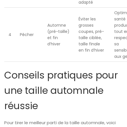
adapté
Optimi
Éviter les
santé 
Automne
grosses
produc
(pré-taille)
coupes, pré-
tout e
4
Pêcher
et fin
taille ciblée,
respe
d’hiver
taille finale
sa
en fin d’hiver
sensibi
aux ge
Conseils pratiques pour
une taille automnale
réussie
Pour tirer le meilleur parti de la taille automnale, voici