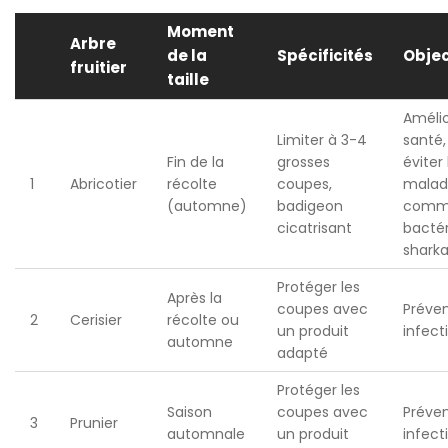
Moment
Arbre
de la
Spécificités
Objec
fruitier
taille
Amélio
Limiter à 3-4
santé,
Fin de la
grosses
éviter 
1
Abricotier
récolte
coupes,
malad
(automne)
badigeon
com
cicatrisant
bactér
shark
Protéger les
Après la
coupes avec
Préven
2
Cerisier
récolte ou
un produit
infect
automne
adapté
Protéger les
Saison
coupes avec
Préven
3
Prunier
automnale
un produit
infect