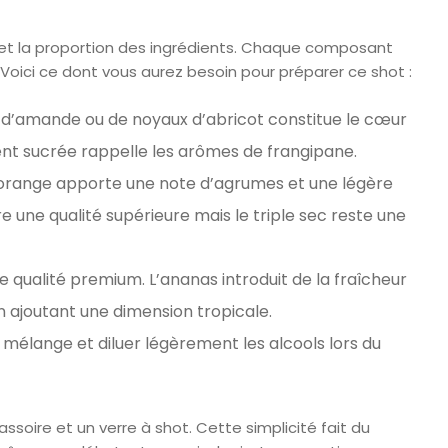
é et la proportion des ingrédients. Chaque composant
il. Voici ce dont vous aurez besoin pour préparer ce shot :
se d’amande ou de noyaux d’abricot constitue le cœur
ent sucrée rappelle les arômes de frangipane.
d’orange apporte une note d’agrumes et une légère
 une qualité supérieure mais le triple sec reste une
u de qualité premium. L’ananas introduit de la fraîcheur
en ajoutant une dimension tropicale.
e mélange et diluer légèrement les alcools lors du
assoire et un verre à shot. Cette simplicité fait du