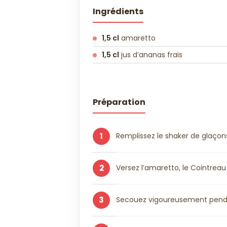
Ingrédients
1,5 cl
amaretto
1,5 cl
jus d’ananas frais
Préparation
1
Remplissez le shaker de glaçon
2
Versez l’amaretto, le Cointreau 
3
Secouez vigoureusement penda