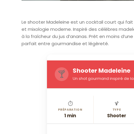
Le shooter Madeleine est un cocktail court qui fait
et mixologie moderne. Inspiré des célèbres madele
à la fraîcheur du jus d’ananas. Prêt en moins d’une
parfait entre gourmandise et légèreté.
Shooter Madeleine
🍸
Un shot gourmand inspiré de la 
⏱️
🍹
PRÉPARATION
TYPE
1 min
Shooter