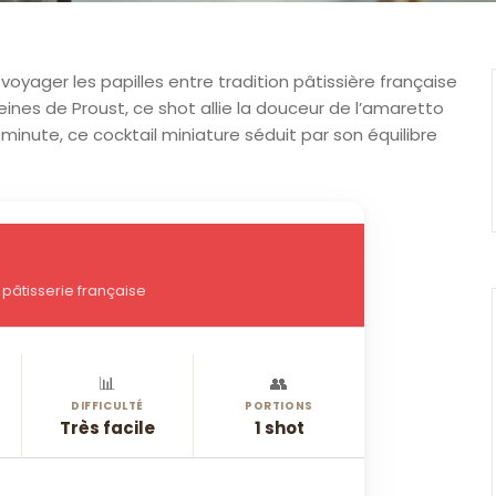
 voyager les papilles entre tradition pâtissière française
ines de Proust, ce shot allie la douceur de l’amaretto
 minute, ce cocktail miniature séduit par son équilibre
pâtisserie française
📊
👥
DIFFICULTÉ
PORTIONS
Très facile
1 shot