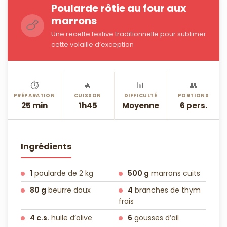
Poularde rôtie au four aux
marrons
🍗
Une recette festive traditionnelle pour sublimer
cette volaille d’exception
⏱️
🔥
📊
👥
PRÉPARATION
CUISSON
DIFFICULTÉ
PORTIONS
25 min
1h45
Moyenne
6 pers.
Ingrédients
1
poularde de 2 kg
500 g
marrons cuits
80 g
beurre doux
4
branches de thym
frais
4 c.s.
huile d’olive
6
gousses d’ail