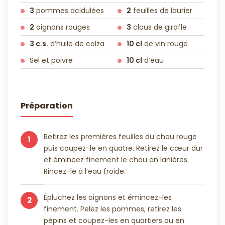
3
pommes acidulées
2
feuilles de laurier
2
oignons rouges
3
clous de girofle
3 c.s.
d’huile de colza
10 cl
de vin rouge
Sel et poivre
10 cl
d’eau
Préparation
Retirez les premières feuilles du chou rouge
1
puis coupez-le en quatre. Retirez le cœur dur
et émincez finement le chou en lanières.
Rincez-le à l’eau froide.
Épluchez les oignons et émincez-les
2
finement. Pelez les pommes, retirez les
pépins et coupez-les en quartiers ou en