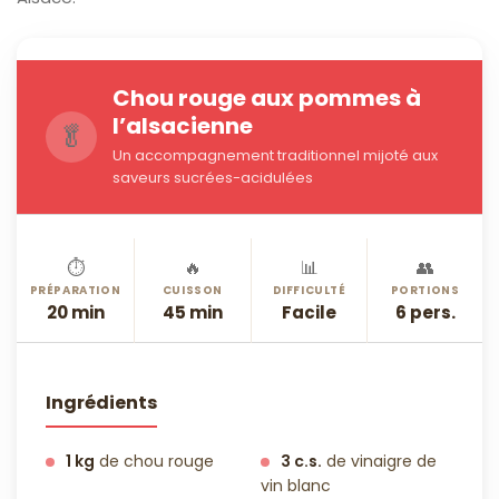
Chou rouge aux pommes à
l’alsacienne
🥬
Un accompagnement traditionnel mijoté aux
saveurs sucrées-acidulées
⏱️
🔥
📊
👥
PRÉPARATION
CUISSON
DIFFICULTÉ
PORTIONS
20 min
45 min
Facile
6 pers.
Ingrédients
1 kg
de chou rouge
3 c.s.
de vinaigre de
vin blanc