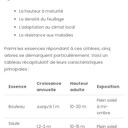
La hauteur à maturité
La densité du feuillage
L’adaptation au climat local
La résistance aux maladies
Parmi les essences répondant à ces critères, cinq
arbres se démarquent particulièrement. Voici un
tableau récapitulatif de leurs caractéristiques
principales :
Croissance
Hauteur
Essence
Exposition
annuelle
adulte
Plein soleil
Bouleau
Jusqu’à 1 m
10-20 m
à mi-
ombre
Saule
1,2-2 m
10-15 m
Plein soleil