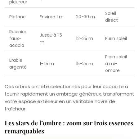
pleureur
Soleil
Platane
Environ 1 m
20-30 m
direct
Robinier
Jusqu’à 1,5
faux-
12-25 m
Plein soleil
m
acacia
Plein soleil
Érable
1-1,5 m
15-25 m
à mi-
argenté
ombre
Ces arbres ont été sélectionnés pour leur capacité à
fournir rapidement un ombrage généreux, transformant
votre espace extérieur en un véritable havre de
fraîcheur.
Les stars de l’ombre : zoom sur trois essences
remarquables