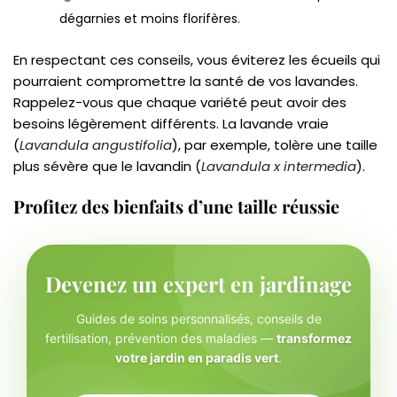
dégarnies et moins florifères.
En respectant ces conseils, vous éviterez les écueils qui
pourraient compromettre la santé de vos lavandes.
Rappelez-vous que chaque variété peut avoir des
besoins légèrement différents. La lavande vraie
(
Lavandula angustifolia
), par exemple, tolère une taille
plus sévère que le lavandin (
Lavandula x intermedia
).
Profitez des bienfaits d’une taille réussie
Devenez un expert en jardinage
Guides de soins personnalisés, conseils de
fertilisation, prévention des maladies —
transformez
votre jardin en paradis vert
.