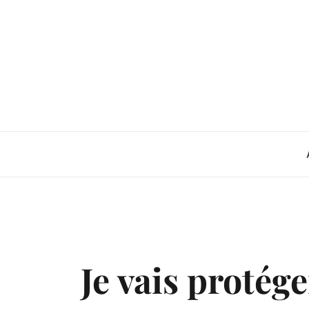
Skip
to
content
Je vais protég