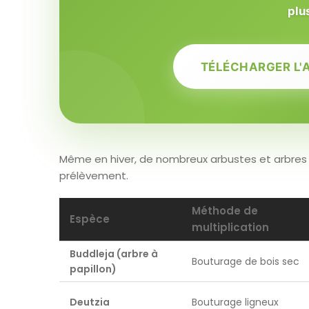
plu
TÉLÉCHARGER L'
Même en hiver, de nombreux arbustes et arbres 
prélèvement.
Méthode de
Espèce
multiplication
Buddleja (arbre à
Bouturage de bois sec
papillon)
Deutzia
Bouturage ligneux