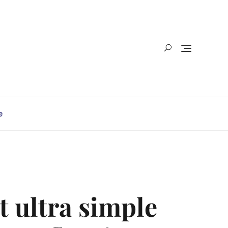
e
t ultra simple