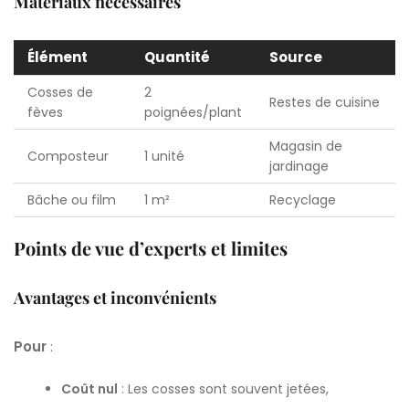
Matériaux nécessaires
Élément
Quantité
Source
Cosses de
2
Restes de cuisine
fèves
poignées/plant
Magasin de
Composteur
1 unité
jardinage
Bâche ou film
1 m²
Recyclage
Points de vue d’experts et limites
Avantages et inconvénients
Pour
:
Coût nul
: Les cosses sont souvent jetées,