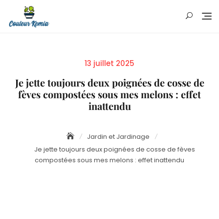
Skip
to
content
Posted
13 juillet 2025
on
Je jette toujours deux poignées de cosse de
fèves compostées sous mes melons : effet
inattendu
Jardin et Jardinage
Je jette toujours deux poignées de cosse de fèves
compostées sous mes melons : effet inattendu