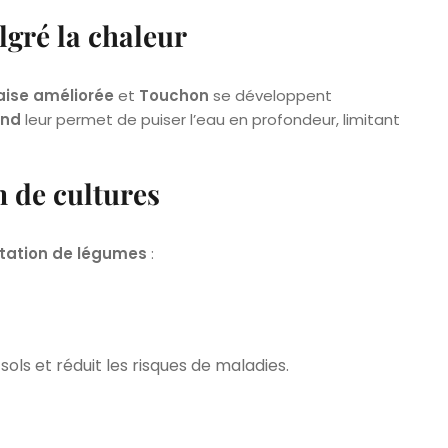
gré la chaleur
ise améliorée
et
Touchon
se développent
ond
leur permet de puiser l’eau en profondeur, limitant
n de cultures
otation de légumes
:
ols et réduit les risques de maladies.