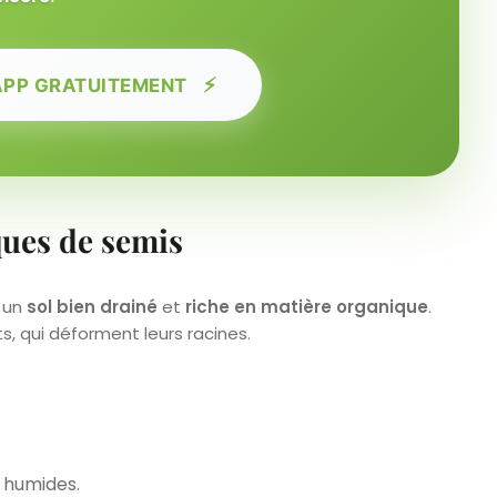
⚡
APP GRATUITEMENT
ques de semis
z un
sol bien drainé
et
riche en matière organique
.
s, qui déforment leurs racines.
t humides.