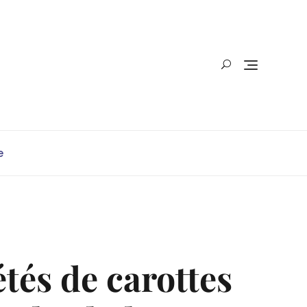
e
étés de carottes