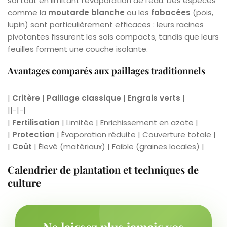
sol tout en limitant l’évaporation de l’eau. Des espèces
comme la
moutarde blanche
ou les
fabacées
(pois,
lupin) sont particulièrement efficaces : leurs racines
pivotantes fissurent les sols compacts, tandis que leurs
feuilles forment une couche isolante.
Avantages comparés aux paillages traditionnels
|
Critère
|
Paillage classique
|
Engrais verts
|
||-|-|
|
Fertilisation
| Limitée | Enrichissement en azote |
|
Protection
| Évaporation réduite | Couverture totale |
|
Coût
| Élevé (matériaux) | Faible (graines locales) |
Calendrier de plantation et techniques de
culture
Ne laissez plus jamais vos