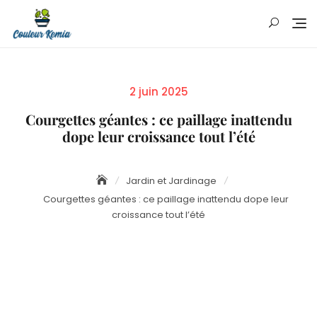
Skip
to
content
Posted
2 juin 2025
on
Courgettes géantes : ce paillage inattendu
dope leur croissance tout l’été
Jardin et Jardinage
Courgettes géantes : ce paillage inattendu dope leur
croissance tout l’été