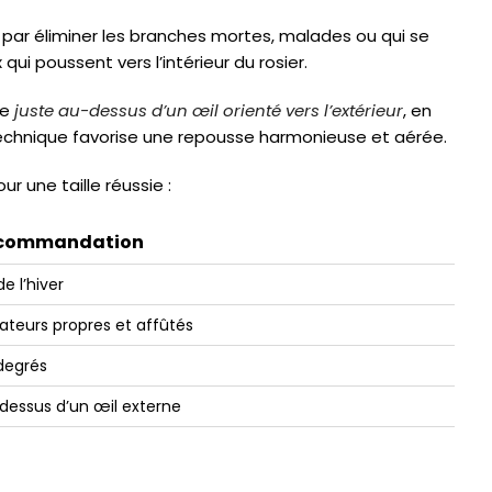
r éliminer les branches mortes, malades ou qui se
ui poussent vers l’intérieur du rosier.
pe
juste au-dessus d’un œil orienté vers l’extérieur
, en
echnique favorise une repousse harmonieuse et aérée.
r une taille réussie :
commandation
de l’hiver
ateurs propres et affûtés
degrés
dessus d’un œil externe