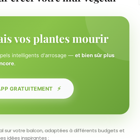
ais vos plantes mourir
ppels intelligents d'arrosage —
et bien sûr plus
ncore
.
⚡
APP GRATUITEMENT
tical sur votre balcon, adaptées à différents budgets et
s idées inspirantes :