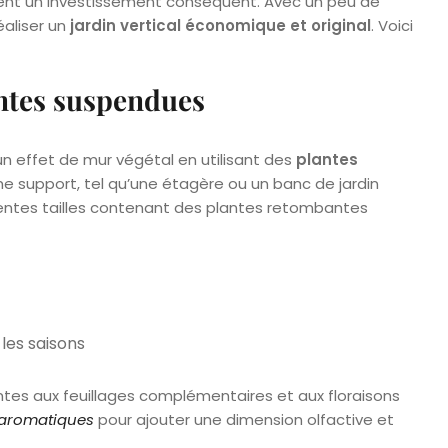
ent un investissement conséquent. Avec un peu de
réaliser un
jardin vertical économique et original
. Voici
antes suspendues
 un effet de mur végétal en utilisant des
plantes
e support, tel qu’une étagère ou un banc de jardin
érentes tailles contenant des plantes retombantes
les saisons
ntes aux feuillages complémentaires et aux floraisons
 aromatiques
pour ajouter une dimension olfactive et