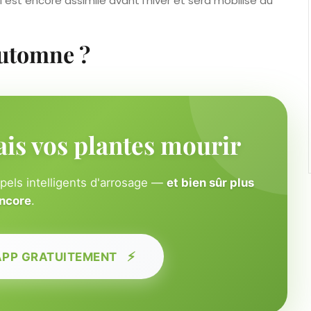
 est encore assimilé avant l’hiver et sera mobilisé au
automne ?
ais vos plantes mourir
ppels intelligents d'arrosage —
et bien sûr plus
ncore
.
⚡
APP GRATUITEMENT