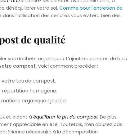
peut nuire
. Utilisez les cendres avec parcimonie, à
e déséquilibrer votre sol.
Comme pour l’entretien de
 dans l’utilisation des cendres vous évitera bien des
ost de qualité
er vos déchets organiques. L’ajout de cendres de bois
e votre compost
. Voici comment procéder :
 votre tas de compost.
 répartition homogène.
 matière organique ajoutée.
ux et aident à
équilibrer le pH du compost
. De plus,
rement appréciable en été. Toutefois, n’en abusez pas :
é bactérienne nécessaire à la décomposition.