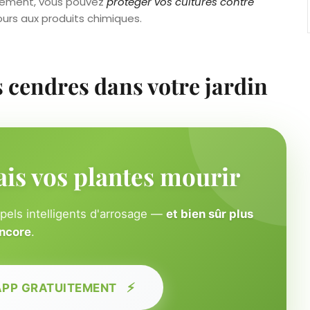
eusement, vous pouvez
protéger vos cultures contre
ours aux produits chimiques.
s cendres dans votre jardin
ais vos plantes mourir
ppels intelligents d'arrosage —
et bien sûr plus
ncore
.
⚡
APP GRATUITEMENT