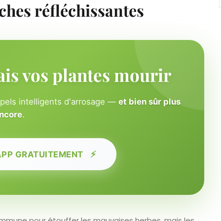
ches réfléchissantes
ais vos plantes mourir
ppels intelligents d'arrosage —
et bien sûr plus
ncore
.
⚡
APP GRATUITEMENT
ommune pour étouffer les mauvaises herbes, mais les