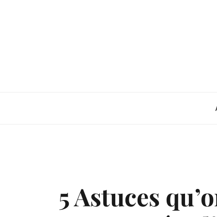
Skip
to
content
5 Astuces qu’o