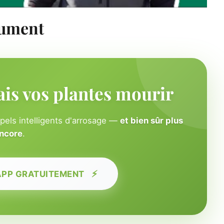
lument
ais vos plantes mourir
ppels intelligents d'arrosage —
et bien sûr plus
ncore
.
⚡
APP GRATUITEMENT