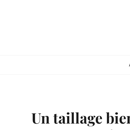
Skip
to
content
Un taillage bie