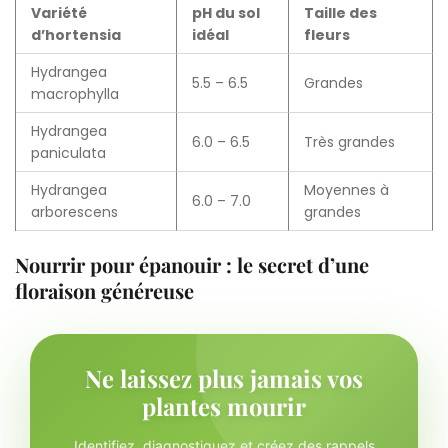
Variété
pH du sol
Taille des
d’hortensia
idéal
fleurs
Hydrangea
5.5 – 6.5
Grandes
macrophylla
Hydrangea
6.0 – 6.5
Très grandes
paniculata
Hydrangea
Moyennes à
6.0 – 7.0
arborescens
grandes
Nourrir pour épanouir : le secret d’une
floraison généreuse
Ne laissez plus jamais vos
plantes mourir
Identifiez, diagnostiquez et créez des rappels