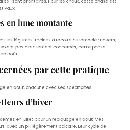
lles) sont prioritaires. Pour les choux, cette phase est
stivaux.
les en lune montante
èment les légumes-racines à récolte automnale : navets,
ne soient pas directement concernés, cette phase
 en août.
cernées par cette pratique
age en août, chacune avec ses spécificités.
fleurs d’hiver
t semés en juillet pour un repiquage en août. Ces
mus
, avec un pH légèrement calcaire. Leur cycle de