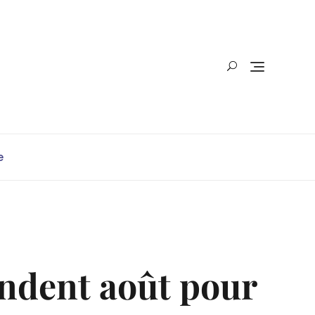
e
endent août pour