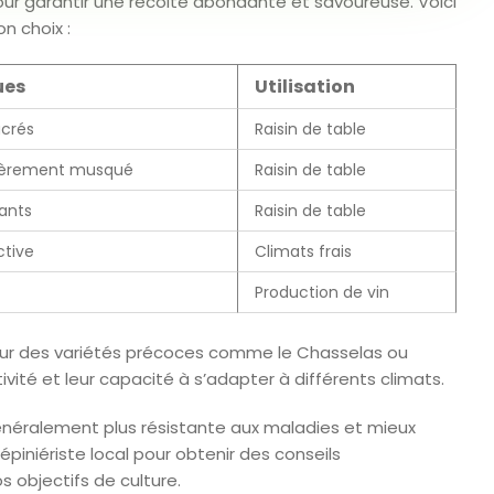
our garantir une récolte abondante et savoureuse. Voici
n choix :
ues
Utilisation
ucrés
Raisin de table
égèrement musqué
Raisin de table
ants
Raisin de table
ctive
Climats frais
Production de vin
our des variétés précoces comme le Chasselas ou
ivité et leur capacité à s’adapter à différents climats.
énéralement plus résistante aux maladies et mieux
piniériste local pour obtenir des conseils
s objectifs de culture.