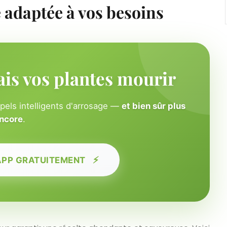
e adaptée à vos besoins
ais vos plantes mourir
ppels intelligents d'arrosage —
et bien sûr plus
ncore
.
⚡
APP GRATUITEMENT