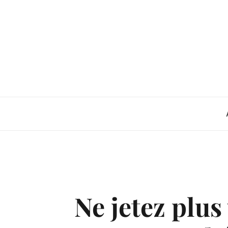
Skip
to
content
Ne jetez plu