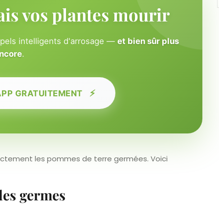
ais vos plantes mourir
ppels intelligents d'arrosage —
et bien sûr plus
ncore
.
⚡
APP GRATUITEMENT
rrectement les pommes de terre germées. Voici
des germes