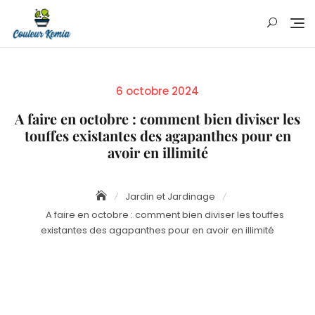
Skip
to
content
Posted
6 octobre 2024
on
A faire en octobre : comment bien diviser les
touffes existantes des agapanthes pour en
avoir en illimité
Jardin et Jardinage
A faire en octobre : comment bien diviser les touffes
existantes des agapanthes pour en avoir en illimité