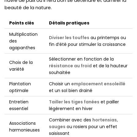
havre de paix où il fera bon se détendre et admirer la
beauté de la nature.
Points clés
Détails pratiques
Multiplication
Diviser les touffes
au printemps ou
des
fin d’été pour stimuler la croissance
agapanthes
Sélectionner en fonction de la
Choix de la
résistance au froid
et de la hauteur
variété
souhaitée
Plantation
Choisir un
emplacement ensoleillé
optimale
et un sol bien drainé
Entretien
Tailler les tiges fanées
et pailler
essentiel
légèrement en hiver
Combiner avec des
hortensias,
Associations
sauges
ou rosiers pour un effet
harmonieuses
saisissant