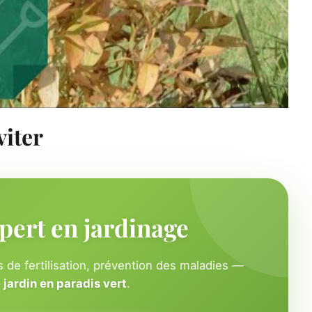
viter
pert en jardinage
 de fertilisation, prévention des maladies —
jardin en paradis vert
.