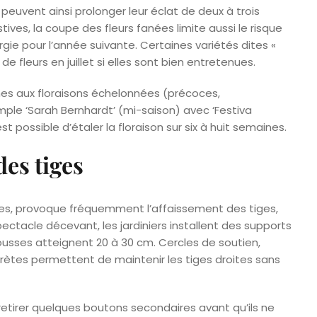
peuvent ainsi prolonger leur éclat de deux à trois
ives, la coupe des fleurs fanées limite aussi le risque
gie pour l’année suivante. Certaines variétés dites «
leurs en juillet si elles sont bien entretenues.
ines aux floraisons échelonnées (précoces,
mple ‘Sarah Bernhardt’ (mi-saison) avec ‘Festiva
est possible d’étaler la floraison sur six à huit semaines.
es tiges
mmes, provoque fréquemment l’affaissement des tiges,
ectacle décevant, les jardiniers installent des supports
usses atteignent 20 à 30 cm. Cercles de soutien,
rètes permettent de maintenir les tiges droites sans
 retirer quelques boutons secondaires avant qu’ils ne