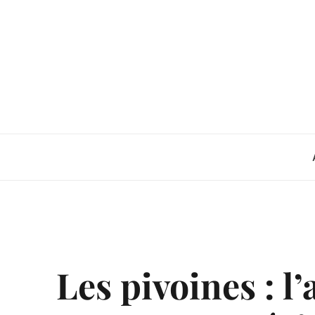
Skip
to
content
Les pivoines : l