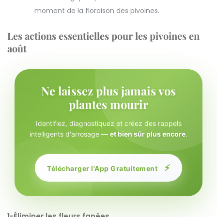
moment de la floraison des pivoines.
Les actions essentielles pour les pivoines en
août
Ne laissez plus jamais vos
plantes mourir
Identifiez, diagnostiquez et créez des rappels
intelligents d'arrosage —
et bien sûr plus encore
.
⚡
Télécharger l'App Gratuitement
1-Éliminer les fleurs fanées