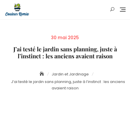
Skip
to
content
Posted
30 mai 2025
on
J’ai testé le jardin sans planning, juste à
l’instinct : les anciens avaient raison
Jardin et Jardinage
J’ai testé le jardin sans planning, juste à l’instinct : les anciens
avaient raison