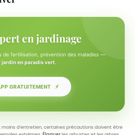
pert en jardinage
 de fertilisation, prévention des maladies —
jardin en paradis vert
.
⚡
APP GRATUITEMENT
nt moins d’entretien, certaines précautions doivent être
ivernales extrêmes.
Élaguer
les arbustes et les arbres