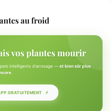
antes au froid
ais vos plantes mourir
ppels intelligents d'arrosage —
et bien sûr plus
ncore
.
⚡
APP GRATUITEMENT