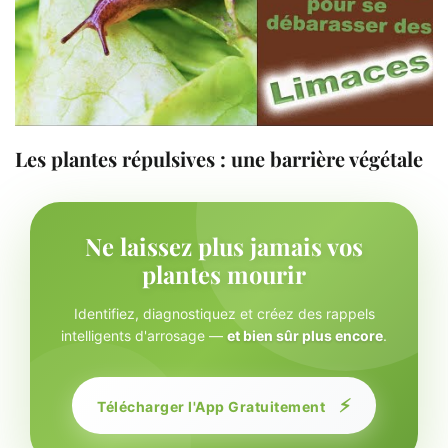
Les plantes répulsives : une barrière végétale
Ne laissez plus jamais vos
plantes mourir
Identifiez, diagnostiquez et créez des rappels
intelligents d'arrosage —
et bien sûr plus encore
.
⚡
Télécharger l'App Gratuitement