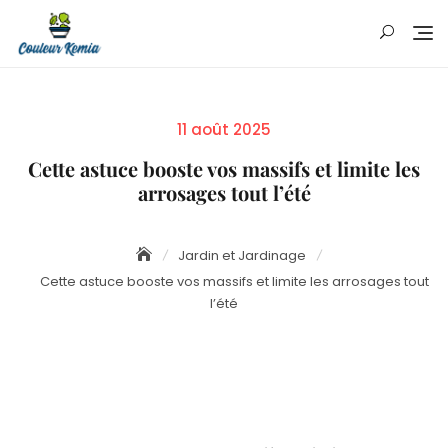
Skip
to
content
Posted
11 août 2025
on
Cette astuce booste vos massifs et limite les
arrosages tout l’été
Jardin et Jardinage
Cette astuce booste vos massifs et limite les arrosages tout
l’été