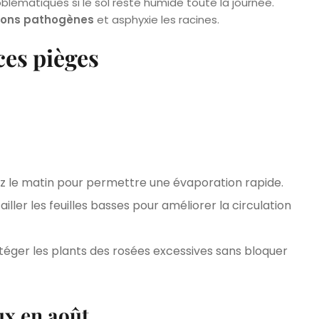
ématiques si le sol reste humide toute la journée.
ons pathogènes
et asphyxie les racines.
ces pièges
iez le matin pour permettre une évaporation rapide.
ailler les feuilles basses pour améliorer la circulation
téger les plants des rosées excessives sans bloquer
ux en août