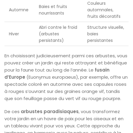
Couleurs
Baies et fruits
Automne
automnales,
nourrissants
fruits décoratifs
Abri contre le froid
Structure visuelle,
Hiver
(arbustes
baies
persistants)
persistantes
En choisissant judicieusement parmi ces arbustes, vous
pouvez créer un jardin qui reste attrayant et bénéfique
pour la faune tout au long de l’année. Le
fusain
d’Europe
(Euonymus europaeus), par exemple, offre un
spectacle coloré en automne avec ses capsules roses
à rouges s’ouvrant sur des graines orange vif, tandis
que son feuillage passe du vert vif au rouge pourpre.
De ces
arbustes paradisiaques
, vous transformez
votre jardin en un havre de paix pour les oiseaux et en
un tableau vivant pour vos yeux. Cette approche du
jardinage, en harmonie avec la nature, contribue à la