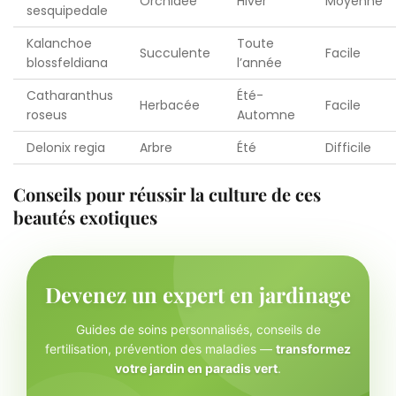
Orchidée
Hiver
Moyenne
sesquipedale
Kalanchoe
Toute
Succulente
Facile
blossfeldiana
l’année
Catharanthus
Été-
Herbacée
Facile
roseus
Automne
Delonix regia
Arbre
Été
Difficile
Conseils pour réussir la culture de ces
beautés exotiques
Devenez un expert en jardinage
Guides de soins personnalisés, conseils de
fertilisation, prévention des maladies —
transformez
votre jardin en paradis vert
.