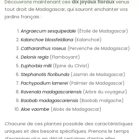
Découvrons maintenant ces
dix joyaux floraux
venus
tout droit de Madagascar, qui sauront enchanter vos
jardins français :
Angraecum sesquipedale
(Étoile de Madagascar)
Kalanchoe blossfeldiana
(Kalanchoé)
Catharanthus roseus
(Pervenche de Madagascar)
Delonix regia
(Flamboyant)
Euphorbia milii
(Épine du Christ)
Stephanotis floribunda
(Jasmin de Madagascar)
Pachypodium lamerei
(Palmier de Madagascar)
Ravenala madagascariensis
(Arbre du voyageur)
Baobab madagascariensis
(Baobab malgache)
Aloe vaombe
(Aloès de Madagascar)
Chacune de ces plantes possède des caractéristiques
uniques et des besoins spécifiques. Prenons le temps
d’examiner plus en détail certaines d’entre elles.